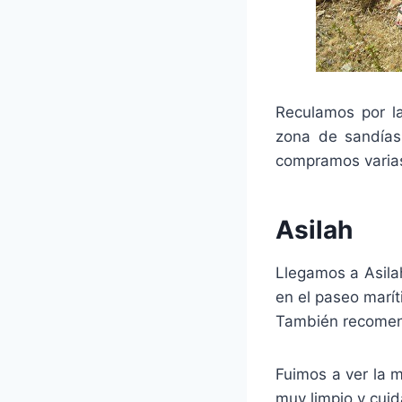
Reculamos por la
zona de sandías
compramos varias 
Asilah
Llegamos a Asilah
en el paseo marít
También recome
Fuimos a ver la 
muy limpio y cui