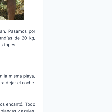
ilah. Pasamos por
andías de 20 kg,
os topes.
en la misma playa,
ra dejar el coche.
nos encantó. Todo
blancas y azules,