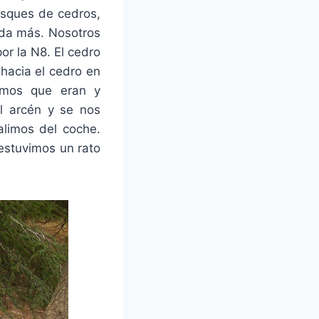
osques de cedros,
ada más. Nosotros
or la N8. El cedro
hacia el cedro en
amos que eran y
l arcén y se nos
alimos del coche.
estuvimos un rato