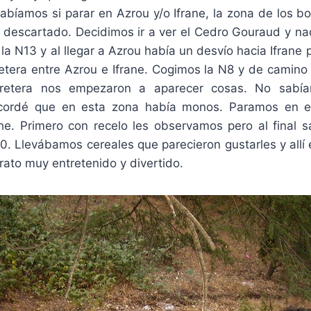
sabíamos si parar en Azrou y/o Ifrane, la zona de los b
 descartado. Decidimos ir a ver el Cedro Gouraud y n
la N13 y al llegar a Azrou había un desvío hacia Ifrane p
retera entre Azrou e Ifrane. Cogimos la N8 y de camino 
rretera nos empezaron a aparecer cosas. No sabí
ordé que en esta zona había monos. Paramos en e
he. Primero con recelo les observamos pero al final s
0. Llevábamos cereales que parecieron gustarles y allí 
 rato muy entretenido y divertido.