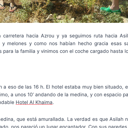
 carretera hacia Azrou y ya seguimos ruta hacia As
 y melones y como nos habían hecho gracia esas s
para la familia y vinimos con el coche cargado hasta l
 a eso de las 16 h. El hotel estaba muy bien situado, 
imo, a unos 10’ andando de la medina, y con espacio pa
ndable
Hotel Al Khaima
.
medina, que está amurallada. La verdad es que Asilah 
dado, nos pareció un lugar encantador. Con sus paredes 