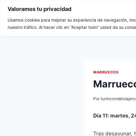
Saltar
Valoramos tu privacidad
al
contenido
Usamos cookies para mejorar su experiencia de navegación, most
Tu Rincón del Viajero
Ini
nuestro tráfico. Al hacer clic en “Aceptar todo” usted da su cons
MARRUECOS
Marrueco
Por
turincondelviajero
Día 11: martes, 2
Tras desayunar, 