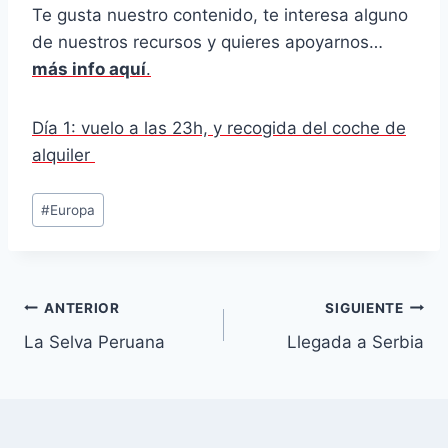
Te gusta nuestro contenido, te interesa alguno
de nuestros recursos y quieres apoyarnos…
más info aquí
.
Día 1: vuelo a las 23h, y recogida del coche de
alquiler
Etiquetas
#
Europa
de
la
entrada:
Navegación
ANTERIOR
SIGUIENTE
La Selva Peruana
Llegada a Serbia
de
entradas