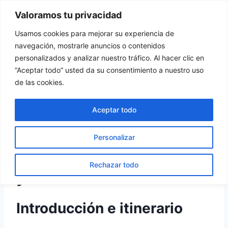
Saltar
Valoramos tu privacidad
Tu Rincón del Viajero
al
contenido
Usamos cookies para mejorar su experiencia de
navegación, mostrarle anuncios o contenidos
personalizados y analizar nuestro tráfico. Al hacer clic en
“Aceptar todo” usted da su consentimiento a nuestro uso
SERBIA
de las cookies.
Serbia
Aceptar todo
Por
turincondelviajero
7 enero, 2024
Personalizar
Introducción, itinerario
Rechazar todo
y conclusiones
Introducción e itinerario