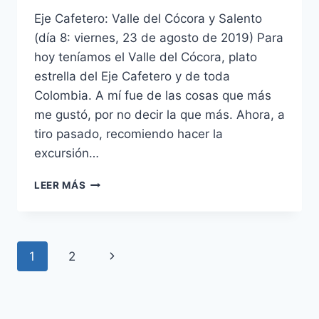
Eje Cafetero: Valle del Cócora y Salento
(día 8: viernes, 23 de agosto de 2019) Para
hoy teníamos el Valle del Cócora, plato
estrella del Eje Cafetero y de toda
Colombia. A mí fue de las cosas que más
me gustó, por no decir la que más. Ahora, a
tiro pasado, recomiendo hacer la
excursión…
VALLE
LEER MÁS
DEL
CÓCORA
Y
SALENTO
Navegación
Siguiente
1
2
de
página
página