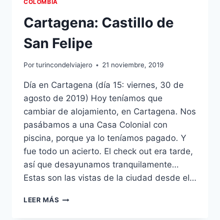
COLOMBIA
Y
MONSERRATE
Cartagena: Castillo de
San Felipe
Por
turincondelviajero
21 noviembre, 2019
Día en Cartagena (día 15: viernes, 30 de
agosto de 2019) Hoy teníamos que
cambiar de alojamiento, en Cartagena. Nos
pasábamos a una Casa Colonial con
piscina, porque ya lo teníamos pagado. Y
fue todo un acierto. El check out era tarde,
así que desayunamos tranquilamente…
Estas son las vistas de la ciudad desde el…
CARTAGENA:
LEER MÁS
CASTILLO
DE