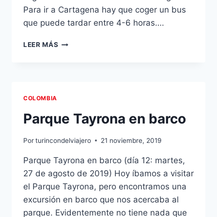
Para ir a Cartagena hay que coger un bus
que puede tardar entre 4-6 horas….
EN
LEER MÁS
BUS
A
CARTAGENA
Y
FREE
COLOMBIA
TOUR
EN
Parque Tayrona en barco
CARTAGENA
Por
turincondelviajero
21 noviembre, 2019
Parque Tayrona en barco (día 12: martes,
27 de agosto de 2019) Hoy íbamos a visitar
el Parque Tayrona, pero encontramos una
excursión en barco que nos acercaba al
parque. Evidentemente no tiene nada que