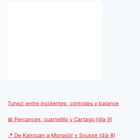
Tunez: entre incidentes, controles y balance
📅 Percances, cuartelillo y Cartago (día 9)
📍 De Kairouan a Monastir y Sousse (día 8)