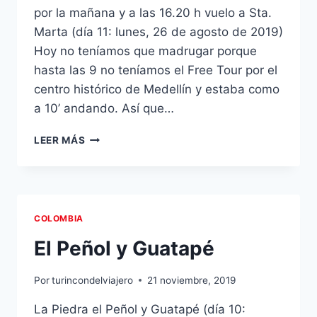
por la mañana y a las 16.20 h vuelo a Sta.
Marta (día 11: lunes, 26 de agosto de 2019)
Hoy no teníamos que madrugar porque
hasta las 9 no teníamos el Free Tour por el
centro histórico de Medellín y estaba como
a 10’ andando. Así que…
CENTRO
LEER MÁS
HISTÓRICO
DE
MEDELLÍN
Y
VUELO
COLOMBIA
A
SANTA
El Peñol y Guatapé
MARTA
Por
turincondelviajero
21 noviembre, 2019
La Piedra el Peñol y Guatapé (día 10: