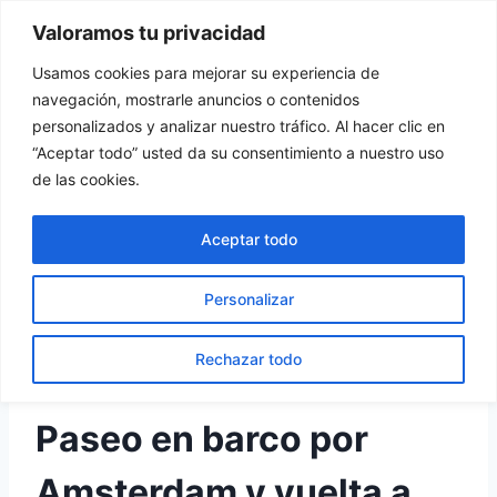
Saltar
Valoramos tu privacidad
Tu Rincón del Viajero
al
contenido
Usamos cookies para mejorar su experiencia de
navegación, mostrarle anuncios o contenidos
personalizados y analizar nuestro tráfico. Al hacer clic en
“Aceptar todo” usted da su consentimiento a nuestro uso
HOLANDA
de las cookies.
Paseo en barco por
Aceptar todo
Amsterdam y vuelta a
Personalizar
casa
Rechazar todo
Por
turincondelviajero
8 agosto, 2017
Paseo en barco por
Amsterdam y vuelta a