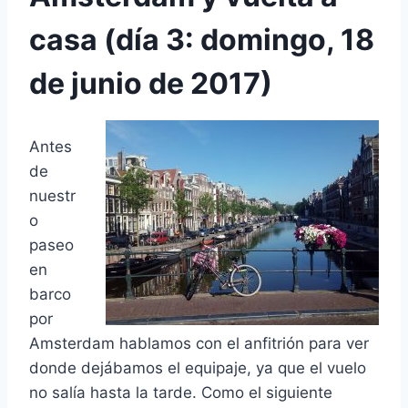
casa (día 3: domingo, 18
de junio de 2017)
Antes
de
nuestr
o
paseo
en
barco
por
Amsterdam hablamos con el anfitrión para ver
donde dejábamos el equipaje, ya que el vuelo
no salía hasta la tarde. Como el siguiente