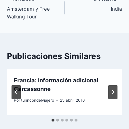
Navegación
Amsterdam y Free
India
de
Walking Tour
entradas
Publicaciones Similares
Francia: información adicional
Carcassonne
Por
turincondelviajero
25 abril, 2016