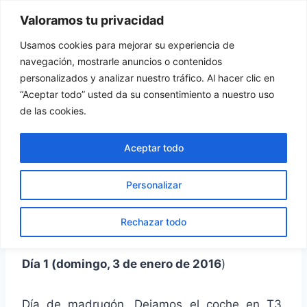
Saltar
Valoramos tu privacidad
Tu Rincón del Viajero
al
contenido
Usamos cookies para mejorar su experiencia de
navegación, mostrarle anuncios o contenidos
personalizados y analizar nuestro tráfico. Al hacer clic en
“Aceptar todo” usted da su consentimiento a nuestro uso
POLONIA
de las cookies.
Polonia: BCN-Varsovia y
Aceptar todo
tren de Varsovia a
Personalizar
Cracovia
Rechazar todo
Por
turincondelviajero
20 marzo, 2016
Día 1 (domingo, 3 de enero de 2016
)
Día de madrugón. Dejamos el coche en T3,