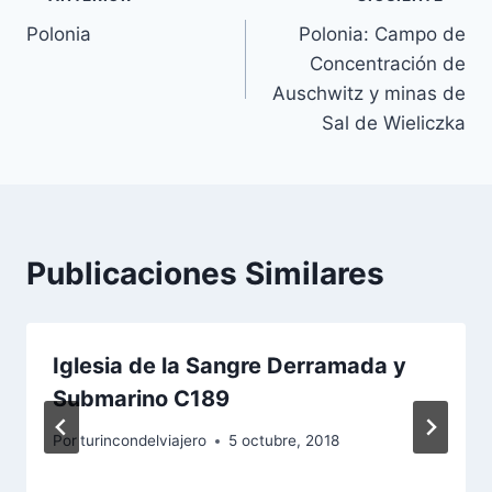
Navegación
Polonia
Polonia: Campo de
de
Concentración de
entradas
Auschwitz y minas de
Sal de Wieliczka
Publicaciones Similares
Iglesia de la Sangre Derramada y
Submarino C189
Por
turincondelviajero
5 octubre, 2018