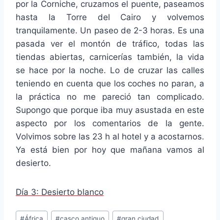
por la Corniche, cruzamos el puente, paseamos
hasta la Torre del Cairo y volvemos
tranquilamente. Un paseo de 2-3 horas. Es una
pasada ver el montón de tráfico, todas las
tiendas abiertas, carnicerías también, la vida
se hace por la noche. Lo de cruzar las calles
teniendo en cuenta que los coches no paran, a
la práctica no me pareció tan complicado.
Supongo que porque iba muy asustada en este
aspecto por los comentarios de la gente.
Volvimos sobre las 23 h al hotel y a acostarnos.
Ya está bien por hoy que mañana vamos al
desierto.
Día 3: Desierto blanco
Etiquetas
#
África
#
casco antiguo
#
gran ciudad