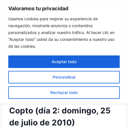
Saltar
Valoramos tu privacidad
Tu Rincón del Viajero
al
contenido
Usamos cookies para mejorar su experiencia de
navegación, mostrarle anuncios o contenidos
personalizados y analizar nuestro tráfico. Al hacer clic en
“Aceptar todo” usted da su consentimiento a nuestro uso
EGIPTO
de las cookies.
Egipto: El Cairo (Cairo
Aceptar todo
Islámico y Cairo Copto)
Personalizar
Por
turincondelviajero
26 marzo, 2016
Rechazar todo
Cairo Islámico y Cairo
Copto (día 2: domingo, 25
de julio de 2010)