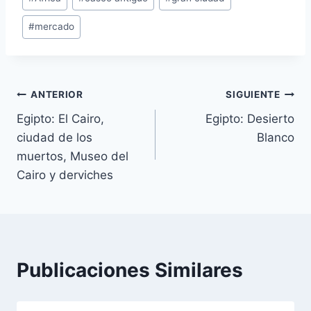
de
#
mercado
la
entrada:
Navegación
ANTERIOR
SIGUIENTE
Egipto: El Cairo,
Egipto: Desierto
de
ciudad de los
Blanco
entradas
muertos, Museo del
Cairo y derviches
Publicaciones Similares