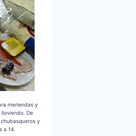
ara meriendas y
 lloviendo. De
s chubasqueros y
s a 14.