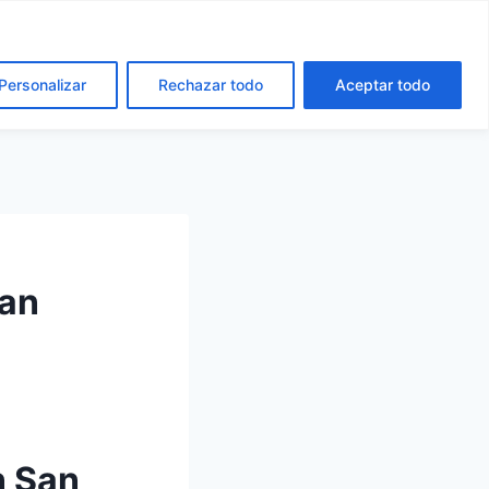
cto
Español
Català
Personalizar
Rechazar todo
Aceptar todo
San
n San