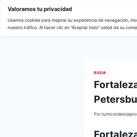
Saltar
Valoramos tu privacidad
al
contenido
Usamos cookies para mejorar su experiencia de navegación, most
Tu Rincón del Viajero
Ini
nuestro tráfico. Al hacer clic en “Aceptar todo” usted da su cons
RUSIA
Fortalez
Petersb
Por
turincondelviajero
Fortalez