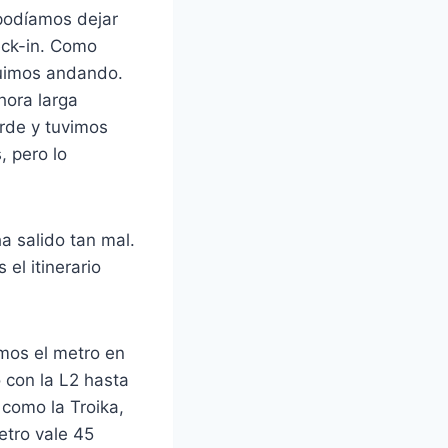
podíamos dejar
heck-in. Como
fuimos andando.
hora larga
arde y tuvimos
, pero lo
a salido tan mal.
el itinerario
mos el metro en
con la L2 hasta
como la Troika,
etro vale 45