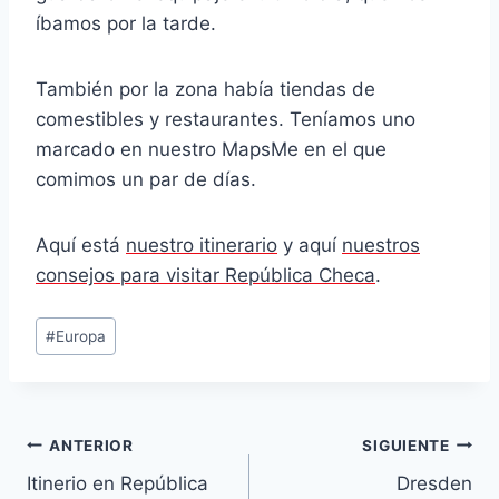
íbamos por la tarde.
También por la zona había tiendas de
comestibles y restaurantes. Teníamos uno
marcado en nuestro MapsMe en el que
comimos un par de días.
Aquí está
nuestro itinerario
y aquí
nuestros
consejos para visitar República Checa
.
Etiquetas
#
Europa
de
la
entrada:
Navegación
ANTERIOR
SIGUIENTE
Itinerio en República
Dresden
de