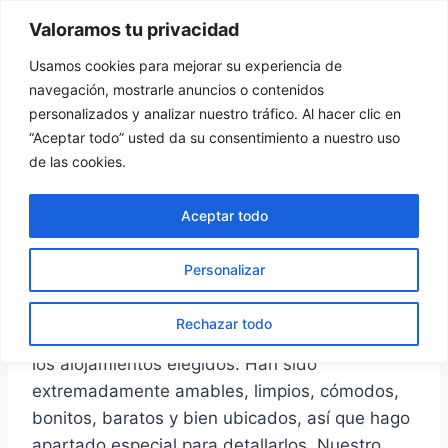
Saltar
Valoramos tu privacidad
Tu Rincón del Viajero
al
contenido
Usamos cookies para mejorar su experiencia de
navegación, mostrarle anuncios o contenidos
personalizados y analizar nuestro tráfico. Al hacer clic en
“Aceptar todo” usted da su consentimiento a nuestro uso
REPÚBLICA CHECA
de las cookies.
Alojamientos en
Aceptar todo
República Checa
Personalizar
Por
turincondelviajero
30 abril, 2025
Rechazar todo
No podemos estar más contentos con todos
los alojamientos elegidos. Han sido
extremadamente amables, limpios, cómodos,
bonitos, baratos y bien ubicados, así que hago
apartado especial para detallarlos. Nuestro