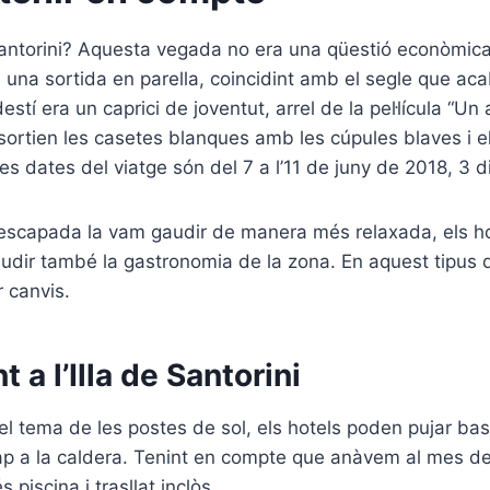
 Santorini? Aquesta vegada no era una qüestió econòmic
 una sortida en parella, coincidint amb el segle que a
destí era un caprici de joventut, arrel de la pel·lícula “U
sortien les casetes blanques amb les cúpules blaves i e
Les dates del viatge són del 7 a l’11 de juny de 2018, 3 d
escapada la vam gaudir de manera més relaxada, els ho
audir també la gastronomia de la zona. En aquest tipus
r canvis.
 a l’Illa de Santorini
el tema de les postes de sol, els hotels poden pujar bast
p a la caldera. Tenint en compte que anàvem al mes de 
piscina i trasllat inclòs.