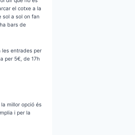
ol dir que no és
rcar el cotxe a la
 sol a sol on fan
 ha bars de
 les entrades per
ia per 5€, de 17h
la millor opció és
mplia i per la