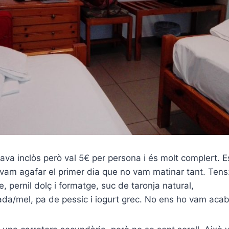
ava inclòs però val 5€ per persona i és molt complert. E
 vam agafar el primer dia que no vam matinar tant. Tens:
e, pernil dolç i formatge, suc de taronja natural,
a/mel, pa de pessic i iogurt grec. No ens ho vam acaba