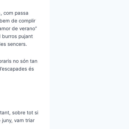
a, com passa
cabem de complir
n amor de verano”
l burros pujant
ies sencers.
raris no són tan
 d’escapades és
ant, sobre tot si
juny, vam triar