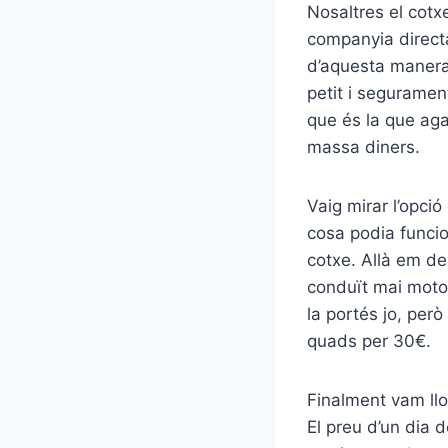
Nosaltres el cotx
companyia directa
d’aquesta manera:
petit i seguramen
que és la que ag
massa diners.
Vaig mirar l’opció
cosa podia funci
cotxe. Allà em de
conduït mai moto
la portés jo, però
quads per 30€.
Finalment vam llo
El preu d’un dia 