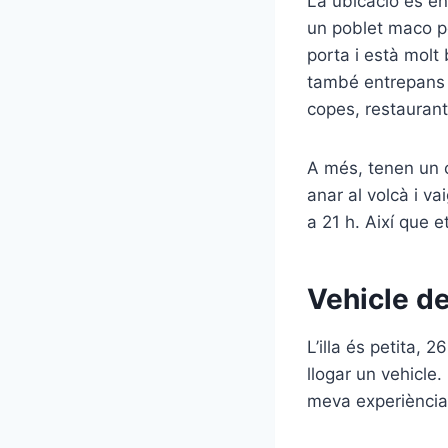
La ubicació és en
un poblet maco pe
porta i està molt
també entrepans i
copes, restaurant
A més, tenen un c
anar al volcà i v
a 21 h. Així que et
Vehicle de
L’illa és petita, 
llogar un vehicle.
meva experiència 