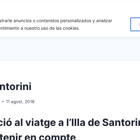
rarle anuncios o contenidos personalizados y analizar
Inici
Destins
Qui som?
Dona’ns suport!!
Conta
entimiento a nuestro uso de las cookies.
antorini
11 agost, 2018
ó al viatge a l’Illa de Santorin
 tenir en compte