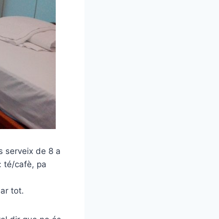
s serveix de 8 a
 té/cafè, pa
r tot.