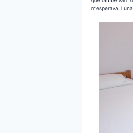
que també vam uti
m‘esperava. I una