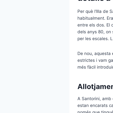
Per què l’Illa de
habitualment. Era
entre els dos. El 
dels anys 80, on 
per les escales. 
De nou, aquesta 
estrictes i vam g
més fàcil introdui
Allotjament
A Santorini, amb 
estan encarats ca
només que tingués 