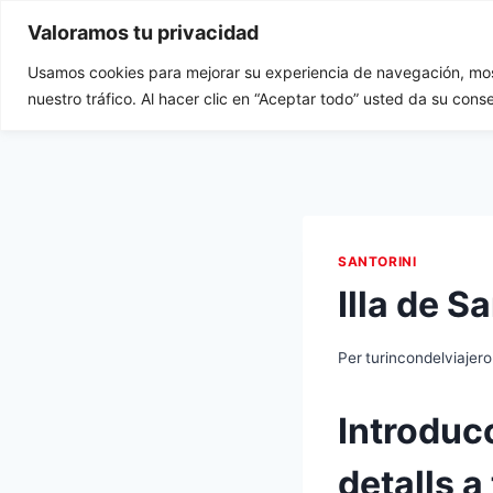
Vés
Valoramos tu privacidad
al
contingut
Usamos cookies para mejorar su experiencia de navegación, most
Tu Rincón del Viajero
nuestro tráfico. Al hacer clic en “Aceptar todo” usted da su cons
SANTORINI
Illa de S
Per
turincondelviajero
Introducci
detalls a