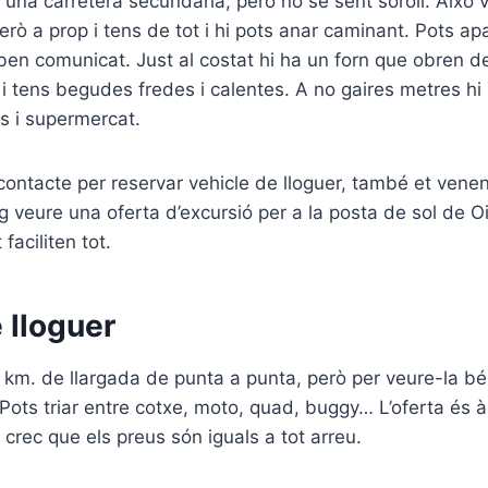
 una carretera secundària, però no se sent soroll. Això v
rò a prop i tens de tot i hi pots anar caminant. Pots apa
 ben comunicat. Just al costat hi ha un forn que obren de
 tens begudes fredes i calentes. A no gaires metres hi
s i supermercat.
ontacte per reservar vehicle de lloguer, també et venen
aig veure una oferta d’excursió per a la posta de sol de O
 faciliten tot.
 lloguer
26 km. de llargada de punta a punta, però per veure-la bé 
 Pots triar entre cotxe, moto, quad, buggy… L’oferta és à
crec que els preus són iguals a tot arreu.