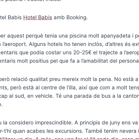
otel Babis
Hotel Babis
amb Booking.
er aquest perquè tenia una piscina molt apanyadeta i pe
 a l’aeroport. Alguns hotels ho tenen inclòs, d’altres és 
entaris que podia costar uns 20-25€ el trajecte a l’aero
taris molt positius pel que fa a l’amabilitat del persona
 però relació qualitat preu mereix molt la pena. No està 
nts, però està al centre de l’illa, així que com a molt ten
 cap al sud, en vehicle. Té una parada de bus a la canto
e.
iu la considero imprescindible. A principis de juny ens va 
ar-t’hi quan acabes les excursions. També tenim nevera i