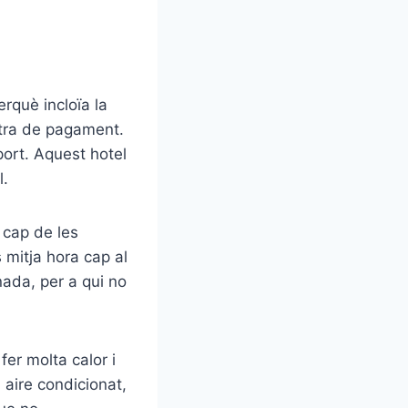
rquè incloïa la
extra de pagament.
port. Aquest hotel
l.
a cap de les
s mitja hora cap al
nada, per a qui no
fer molta calor i
 aire condicionat,