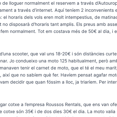
e de lloguer normalment el reservem a través d’Autouro
ment a través d’internet. Aquí teníem 2 inconvenients 
 el horaris dels vols eren molt intempestius, de matina
t no disposarà d’horaris tant amplis. Els preus amb asse
afem normalment. Tot em costava més de 50€ al dia, i
 d’una scooter, que val uns 18-20€ i són distàncies curte
onar. Jo condueixo una moto 125 habitualment, però am
manaven tenir el carnet de moto, que el té el meu marit
, així que no sabíem què fer. Havíem pensat agafar mot
 vam decidir que quan fóssim a lloc, ja triaríem. Per inte
gar cotxe a l’empresa Roussos Rentals, que ens van oferir
de cotxe són 35€ i de dos dies 30€ el dia. La moto valia