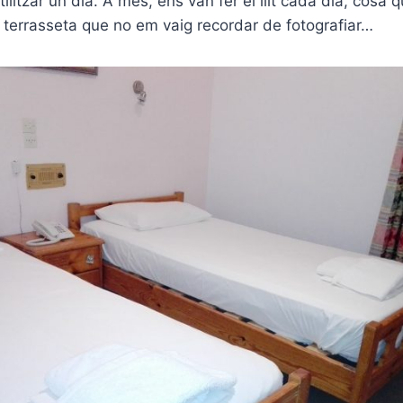
litzar un dia. A més, ens van fer el llit cada dia, cosa 
 terrasseta que no em vaig recordar de fotografiar…