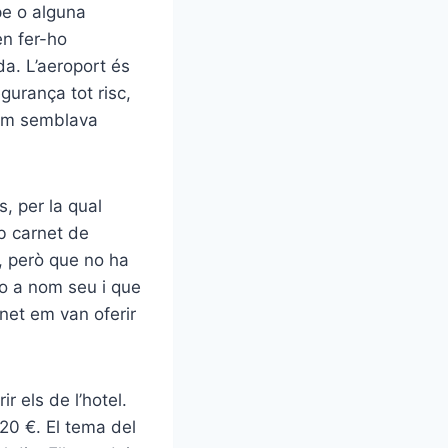
pe o alguna
en fer-ho
da. L’aeroport és
gurança tot risc,
 em semblava
s, per la qual
b carnet de
, però que no ha
o a nom seu i que
rnet em van oferir
 els de l’hotel.
 20 €. El tema del