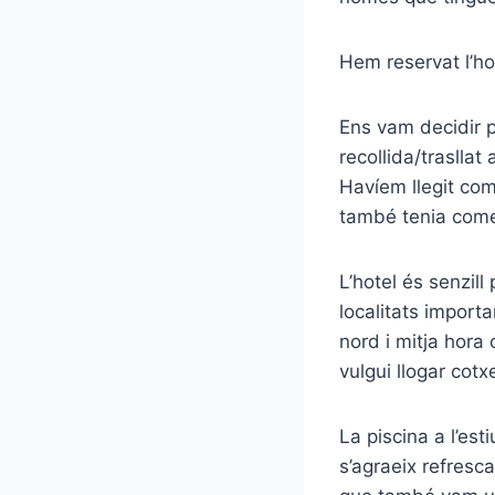
Hem reservat l’h
Ens vam decidir p
recollida/trasllat
Havíem llegit com
també tenia comen
L’hotel és senzill
localitats importa
nord i mitja hora
vulgui llogar cotx
La piscina a l’est
s’agraeix refresc