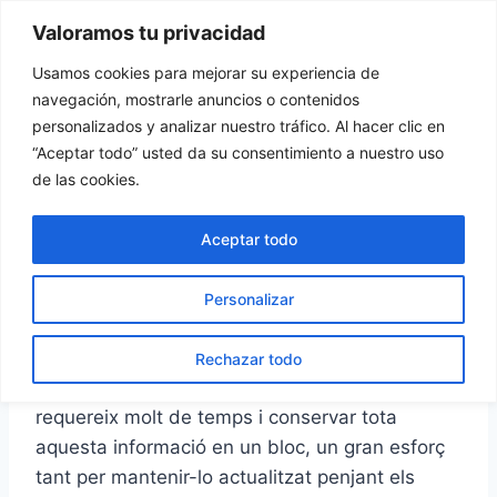
Vés
Valoramos tu privacidad
Tu Rincón del Viajero
al
contingut
Usamos cookies para mejorar su experiencia de
navegación, mostrarle anuncios o contenidos
personalizados y analizar nuestro tráfico. Al hacer clic en
“Aceptar todo” usted da su consentimiento a nuestro uso
de las cookies.
Dona’ns suport!!
Aceptar todo
Personalizar
Rechazar todo
Organitzar un viatge per lliure és una tasca que
requereix molt de temps i conservar tota
aquesta informació en un bloc, un gran esforç
tant per mantenir-lo actualitzat penjant els