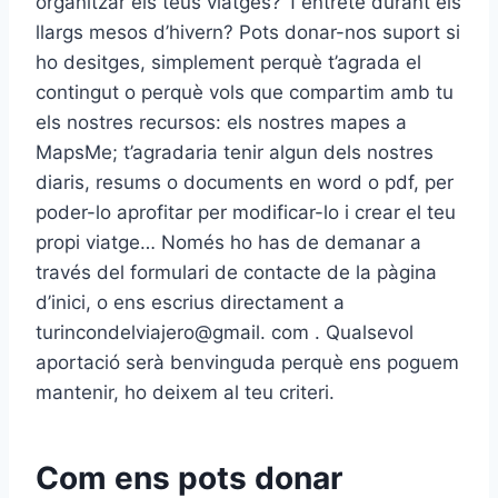
organitzar els teus viatges? T’entreté durant els
llargs mesos d’hivern? Pots donar-nos suport si
ho desitges, simplement perquè t’agrada el
contingut o perquè vols que compartim amb tu
els nostres recursos: els nostres mapes a
MapsMe; t’agradaria tenir algun dels nostres
diaris, resums o documents en word o pdf, per
poder-lo aprofitar per modificar-lo i crear el teu
propi viatge… Només ho has de demanar a
través del formulari de contacte de la pàgina
d’inici, o ens escrius directament a
turincondelviajero@gmail. com . Qualsevol
aportació serà benvinguda perquè ens poguem
mantenir, ho deixem al teu criteri.
Com ens pots donar