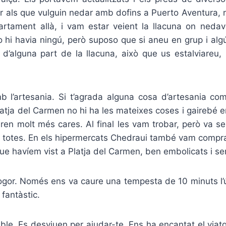
r als que vulguin nedar amb dofins a Puerto Aventura, 
partament allà, i vam estar veient la llacuna on nedav
 hi havia ningú, però suposo que si aneu en grup i algú
s d’alguna part de la llacuna, això que us estalviareu,
mb l’artesania. Si t’agrada alguna cosa d’artesania co
Platja del Carmen no hi ha les mateixes coses i gairebé
ren molt més cares. Al final les vam trobar, però va s
 totes. En els hipermercats Chedraui també vam comprar
ue havíem vist a Platja del Carmen, ben embolicats i se
ogor. Només ens va caure una tempesta de 10 minuts l’ú
fantàstic.
e. Es desviuen per ajudar-te. Ens ha encantat el viatg