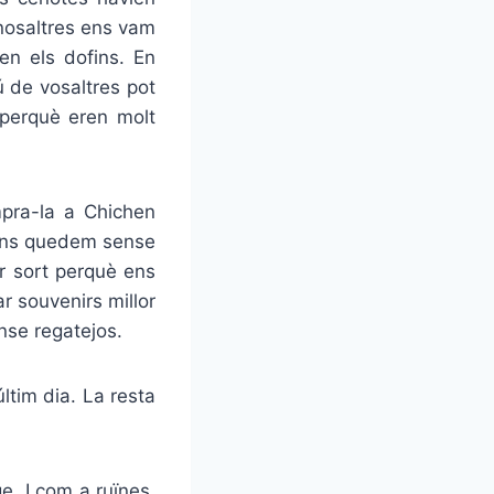
nosaltres ens vam
en els dofins. En
 de vosaltres pot
 perquè eren molt
mpra-la a Chichen
 ens quedem sense
er sort perquè ens
 souvenirs millor
nse regatejos.
ltim dia. La resta
e. I com a ruïnes,