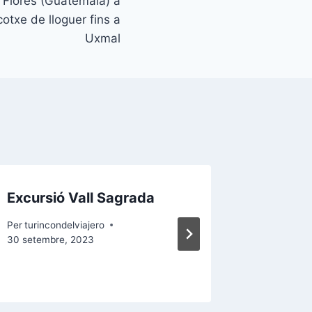
 Flores (Guatemala) a
otxe de lloguer fins a
Uxmal
Excursió Vall Sagrada
Tour a 
noctur
Per
turincondelviajero
30 setembre, 2023
Per
turinco
22 novembr