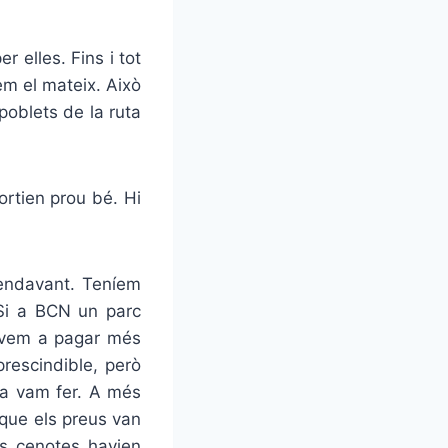
 elles. Fins i tot
em el mateix. Això
poblets de la ruta
sortien prou bé. Hi
 endavant. Teníem
 Si a BCN un parc
gàvem a pagar més
prescindible, però
 la vam fer. A més
 que els preus van
os cenotes havien