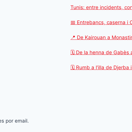
Tunis: entre incidents, con
📅 Entrebancs, caserna i 
📍 De Kairouan a Monastir
🗓️ De la henna de Gabès a
🗓️ Rumb a l’illa de Djerba
es por email.