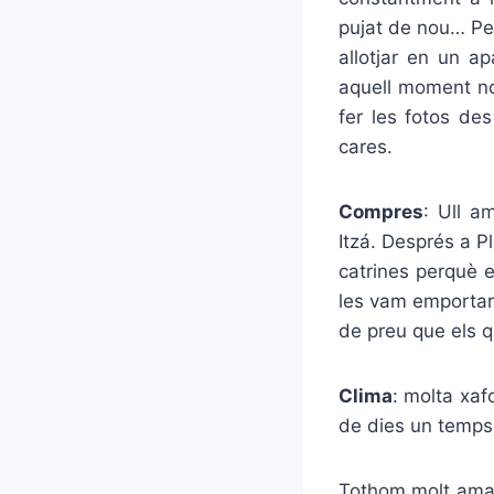
pujat de nou… Pe
allotjar en un a
aquell moment no
fer les fotos de
cares.
Compres
: Ull a
Itzá. Després a 
catrines perquè e
les vam emportar
de preu que els q
Clima
: molta xaf
de dies un temps 
Tothom molt amabl