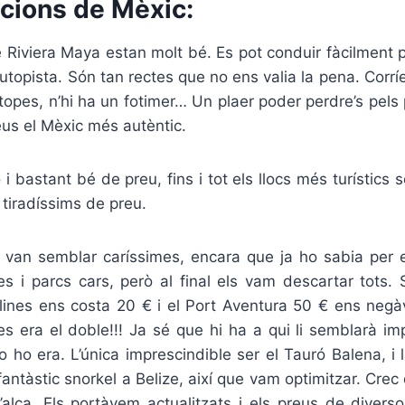
cions de Mèxic:
 Riviera Maya estan molt bé. Es pot conduir fàcilment per
utopista. Són tan rectes que no ens valia la pena. Corrí
s topes, n’hi ha un fotimer… Un plaer poder perdre’s pels 
us el Mèxic més autèntic.
i bastant bé de preu, fins i tot els llocs més turístics 
 tiradíssims de preu.
van semblar caríssimes, encara que ja ho sabia per
es i parcs cars, però al final els vam descartar tots.
olines ens costa 20 € i el Port Aventura 50 € ens ne
s era el doble!!! Ja sé que hi ha a qui li semblarà im
o ho era. L’única imprescindible ser el Tauró Balena, i
antàstic snorkel a Belize, així que vam optimitzar. Crec
’alça. Els portàvem actualitzats i els preus de divers