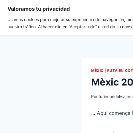
Vés
Valoramos tu privacidad
al
contingut
Usamos cookies para mejorar su experiencia de navegación, most
Tu Rincón del Viajero
nuestro tráfico. Al hacer clic en “Aceptar todo” usted da su cons
MÈXIC
|
RUTA EN CO
Mèxic 2
Per
turincondelviajero
… Aquí comença la