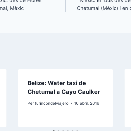
ic, des de Flores
Mèxic: En bus des de
mal, Mèxic
Chetumal (Mèxic) i en c
Belize: Water taxi de
Chetumal a Cayo Caulker
Per
turincondelviajero
10 abril, 2016