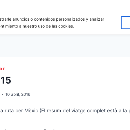
rarle anuncios o contenidos personalizados y analizar
Inici
Destins
Qui som?
Dona’ns suport!!
Conta
entimiento a nuestro uso de las cookies.
TXE
015
10 abril, 2016
 ruta per Mèxic (El resum del viatge complet està a la