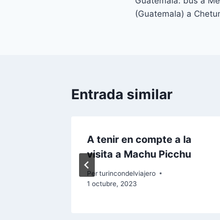
Guatemala: bus a Mèx
d'entrades
(Guatemala) a Chetu
Entrada similar
A tenir en compte a la
visita a Machu Picchu
Per
turincondelviajero
1 octubre, 2023