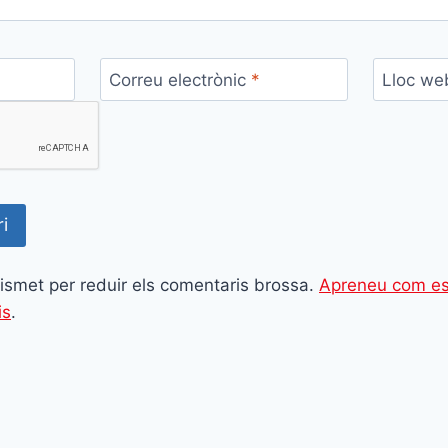
Correu electrònic
*
Lloc we
Akismet per reduir els comentaris brossa.
Apreneu com es
is
.