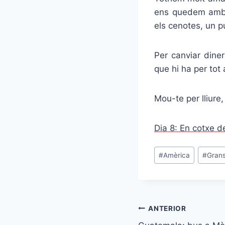
ens quedem amb 
els cenotes, un p
Per canviar dine
que hi ha per tot a
Mou-te per lliure
Dia 8: En cotxe 
Etiquetes
#
Amèrica
#
Grans
d'entrada
Navegació
ANTERIOR