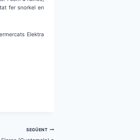
t fer snorkel en
ermercats Elektra
SEGÜENT