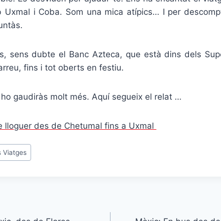
Uxmal i Coba. Som una mica atípics… I per descompta
untàs.
rs, sens dubte el Banc Azteca, que està dins dels Sup
rreu, fins i tot oberts en festiu.
, ho gaudiràs molt més. Aquí segueix el relat …
de lloguer des de Chetumal fins a Uxmal
 Viatges