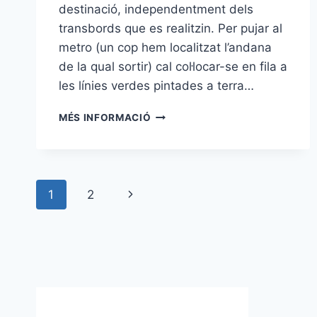
destinació, independentment dels
transbords que es realitzin. Per pujar al
metro (un cop hem localitzat l’andana
de la qual sortir) cal col·locar-se en fila a
les línies verdes pintades a terra…
EL
MÉS INFORMACIÓ
METRO
A
SINGAPUR
Navegació
Pàgina
1
2
de
següent
pàgines