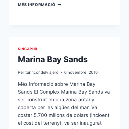
ITINERARI
MÉS INFORMACIÓ
PER
VIETNAM
I
TAILÀNDIA
SINGAPUR
Marina Bay Sands
Per
turincondelviajero
6 novembre, 2016
Més informació sobre Marina Bay
Sands El Complex Marina Bay Sands va
ser construït en una zona antany
coberta per les aigües del mar. Va
costar 5.700 milions de dòlars (incloent
el cost del terreny), va ser inaugurat