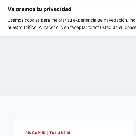
Vés
Valoramos tu privacidad
al
contingut
Usamos cookies para mejorar su experiencia de navegación, most
Tu Rincón del Viajero
nuestro tráfico. Al hacer clic en “Aceptar todo” usted da su cons
SINGAPUR
|
TAILÀNDIA