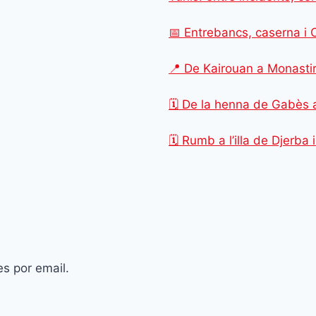
📅 Entrebancs, caserna i 
📍 De Kairouan a Monastir
🗓️ De la henna de Gabès a
🗓️ Rumb a l’illa de Djerba
es por email.