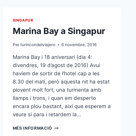
ESCALA
A
LONDRES
SINGAPUR
Marina Bay a Singapur
Per
turincondelviajero
6 novembre, 2016
Marina Bay i 18 aniversari (dia 4:
divendres, 19 d’agost de 2016) Avui
havíem de sortir de l’hotel cap a les
8.30 del matí, però aquesta nit ha estat
plovent molt fort, una turmenta amb
llamps i trons, i quan em desperto
encara plou bastant, així que esperem a
veure si para i retardem la…
MARINA
MÉS INFORMACIÓ
BAY