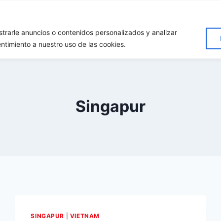
rarle anuncios o contenidos personalizados y analizar
Inici
Destins
Qui som?
Dona’ns suport!!
Conta
entimiento a nuestro uso de las cookies.
Singapur
SINGAPUR
|
VIETNAM