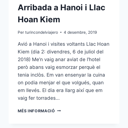
Arribada a Hanoi i Llac
Hoan Kiem
Per
turincondelviajero
4 desembre, 2019
Avió a Hanoi i visites voltants Llac Hoan
Kiem (dia 2: divendres, 6 de juliol del
2018) Me’n vaig anar aviat de l’hotel
però abans vaig esmorzar perquè el
tenia inclòs. Em van ensenyar la cuina
on podia menjar el que volgués, quan
em llevés. El dia era llarg així que em
vaig fer torrades…
ARRIBADA
MÉS INFORMACIÓ
A
HANOI
I