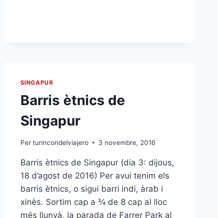
A
SINGAPUR
SINGAPUR
Barris ètnics de
Singapur
Per
turincondelviajero
3 novembre, 2016
Barris ètnics de Singapur (dia 3: dijous,
18 d’agost de 2016) Per avui tenim els
barris ètnics, o sigui barri indi, àrab i
xinès. Sortim cap a ¾ de 8 cap al lloc
més llunyà, la parada de Farrer Park al