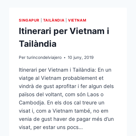
LLAC
HOAN
KIEM
SINGAPUR
|
TAILÀNDIA
|
VIETNAM
Itinerari per Vietnam i
Tailàndia
Per
turincondelviajero
10 juny, 2019
Itinerari per Vietnam i Tailàndia: En un
viatge al Vietnam probablement et
vindrà de gust aprofitar i fer algun dels
països del voltant, com són Laos o
Cambodja. En els dos cal treure un
visat i, com a Vietnam també, no em
venia de gust haver de pagar més d’un
visat, per estar uns pocs…