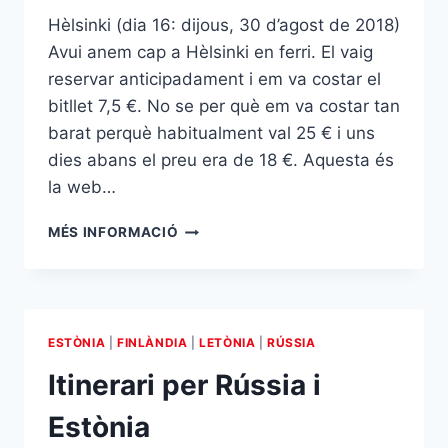
Hèlsinki (dia 16: dijous, 30 d’agost de 2018)
Avui anem cap a Hèlsinki en ferri. El vaig
reservar anticipadament i em va costar el
bitllet 7,5 €. No se per què em va costar tan
barat perquè habitualment val 25 € i uns
dies abans el preu era de 18 €. Aquesta és
la web…
HÈLSINKI
MÉS INFORMACIÓ
ESTÒNIA
|
FINLÀNDIA
|
LETÒNIA
|
RÚSSIA
Itinerari per Rússia i
Estònia