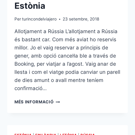
Estònia
Per
turincondelviajero
23 setembre, 2018
Allotjament a Rússia L’allotjament a Rússia
és bastant car. Com més aviat ho reservis
millor. Jo el vaig reservar a principis de
gener, amb opció cancel·la ble a través de
Booking, per viatjar a l’agost. Vaig anar de
llesta i com el viatge podia canviar un parell
de dies amunt o avall mentre teníem
confirmació…
ALLOTJAMENT
MÉS INFORMACIÓ
A
RÚSSIA
I
ESTÒNIA