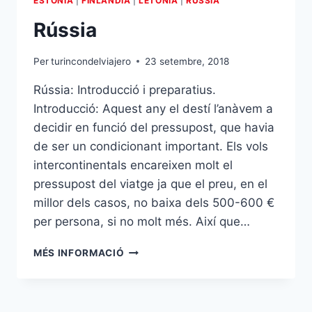
ESTÒNIA
|
FINLÀNDIA
|
LETÒNIA
|
RÚSSIA
Rússia
Per
turincondelviajero
23 setembre, 2018
Rússia: Introducció i preparatius.
Introducció: Aquest any el destí l’anàvem a
decidir en funció del pressupost, que havia
de ser un condicionant important. Els vols
intercontinentals encareixen molt el
pressupost del viatge ja que el preu, en el
millor dels casos, no baixa dels 500-600 €
per persona, si no molt més. Així que…
RÚSSIA
MÉS INFORMACIÓ