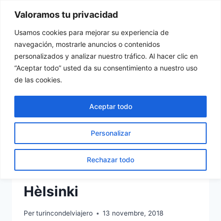
Vés
Valoramos tu privacidad
Tu Rincón del Viajero
al
contingut
Usamos cookies para mejorar su experiencia de
navegación, mostrarle anuncios o contenidos
personalizados y analizar nuestro tráfico. Al hacer clic en
“Aceptar todo” usted da su consentimiento a nuestro uso
de las cookies.
Finlàndia
Aceptar todo
Personalizar
Rechazar todo
ESTÒNIA
|
FINLÀNDIA
Hèlsinki
Per
turincondelviajero
13 novembre, 2018