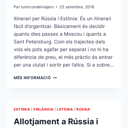
Per
turincondelviajero
23 setembre, 2018
Itinerari per Rússia i Estònia: És un itinerari
fàcil d’organitzar. Bàsicament és decidir
quants dies passes a Moscou i quants a
Sant Petersburg. Com els trajectes dels
vols els pots agafar per separat i no hi ha
diferència de preu, el més pràctic és entrar
per una ciutat i sortir per l’altra. Si a sobre…
ITINERARI
MÉS INFORMACIÓ
PER
RÚSSIA
I
ESTÒNIA
ESTÒNIA
|
FINLÀNDIA
|
LETÒNIA
|
RÚSSIA
Allotjament a Rússia i