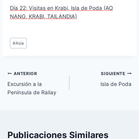
Día 22: Visitas en Krabi, Isla de Poda (AO
NANG, KRABI, TAILANDIA)
Etiquetas
#
Asia
de
la
entrada:
Navegación
ANTERIOR
SIGUIENTE
Excursión a la
Isla de Poda
de
Península de Railay
entradas
Publicaciones Similares