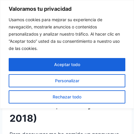
Saltar
Valoramos tu privacidad
Tu Rincón del Viajero
al
contenido
Usamos cookies para mejorar su experiencia de
navegación, mostrarle anuncios o contenidos
personalizados y analizar nuestro tráfico. Al hacer clic en
“Aceptar todo” usted da su consentimiento a nuestro uso
TAILANDIA
de las cookies.
Ao Nang
Aceptar todo
Por
turincondelviajero
15 febrero, 2019
Personalizar
Ao Nang (día 21,
Rechazar todo
miércoles, 25 de julio de
2018)