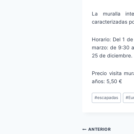
La muralla inte
caracterizadas po
Horario: Del 1 de
marzo: de 9:30 a
25 de diciembre.
Precio visita mu
años: 5,50 €
Etiquetas
#
escapadas
#
Eu
de
la
entrada:
Navegación
ANTERIOR