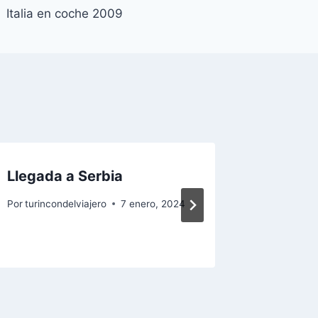
Italia en coche 2009
Llegada a Serbia
Chiatur
Por
turincondelviajero
7 enero, 2024
Por
turinco