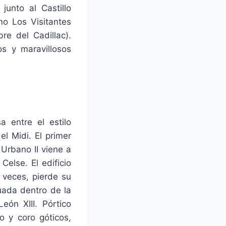
unto al Castillo
mo Los Visitantes
re del Cadillac).
os y maravillosos
 entre el estilo
l Midi. El primer
Urbano II viene a
else. El edificio
 veces, pierde su
tuada dentro de la
eón XIII. Pórtico
o y coro góticos,