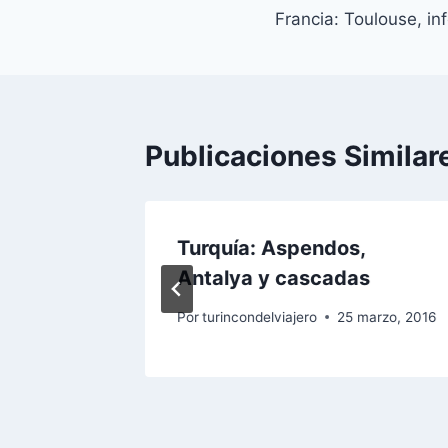
Francia: Toulouse, in
de
entradas
Publicaciones Similar
embarque
Turquía: Aspendos,
Antalya y cascadas
marzo, 2016
Por
turincondelviajero
25 marzo, 2016