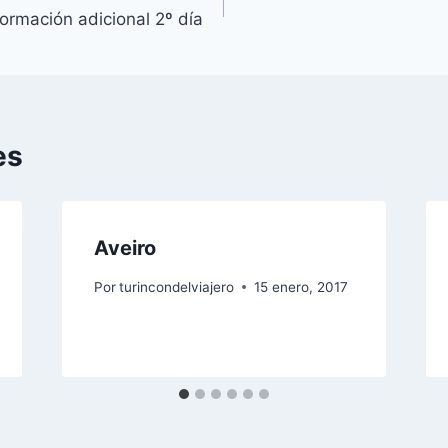
formación adicional 2º día
es
Aveiro
Por
turincondelviajero
15 enero, 2017