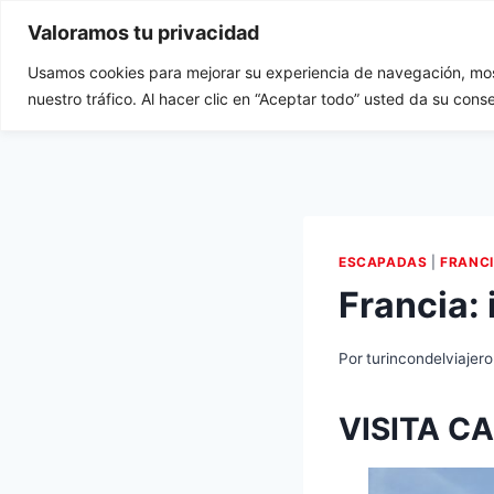
Saltar
Valoramos tu privacidad
al
contenido
Usamos cookies para mejorar su experiencia de navegación, most
Tu Rincón del Viajero
Ini
nuestro tráfico. Al hacer clic en “Aceptar todo” usted da su cons
ESCAPADAS
|
FRANC
Francia:
Por
turincondelviajero
VISITA CA