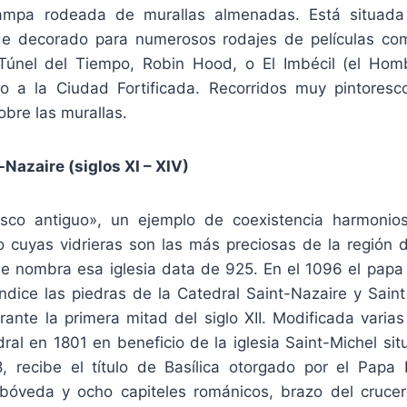
ampa rodeada de murallas almenadas. Está situada j
de decorado para numerosos rodajes de películas co
Túnel del Tiempo, Robin Hood, o El Imbécil (el Homb
 a la Ciudad Fortificada. Recorridos muy pintoresc
obre las murallas.
-Nazaire (siglos XI – XIV)
sco antiguo», un ejemplo de coexistencia harmoniosa
o cuyas vidrieras son las más preciosas de la región de
ue nombra esa iglesia data de 925. En el 1096 el papa 
dice las piedras de la Catedral Saint-Nazaire y Saint C
ante la primera mitad del siglo XII. Modificada varias
ral en 1801 en beneficio de la iglesia Saint-Michel si
, recibe el título de Basílica otorgado por el Papa L
bóveda y ocho capiteles románicos, brazo del crucer