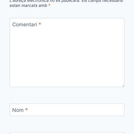
L'adreça electrònica no es publicarà.
Els camps necessaris
estan marcats amb
*
Comentari
*
Nom
*