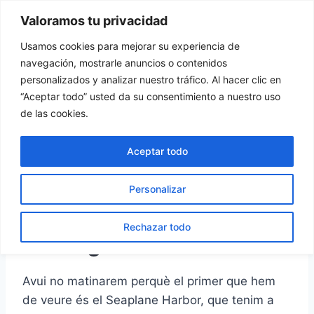
Vés
Valoramos tu privacidad
Tu Rincón del Viajero
al
contingut
Usamos cookies para mejorar su experiencia de
navegación, mostrarle anuncios o contenidos
personalizados y analizar nuestro tráfico. Al hacer clic en
“Aceptar todo” usted da su consentimiento a nuestro uso
ESTÒNIA
de las cookies.
Tallin amb la Tallin Card
Aceptar todo
Per
turincondelviajero
31 octubre, 2018
Personalizar
Tallin (dia 15: dimecres,
Rechazar todo
29 d’agost de 2018)
Avui no matinarem perquè el primer que hem
de veure és el Seaplane Harbor, que tenim a