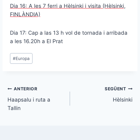
Dia 16: A les 7 ferri a Hèlsinki i visita (Hèlsinki,
FINLÀNDIA)
Dia 17: Cap a las 13 h vol de tornada i arribada
a les 16.20h a El Prat
Etiquetes
#
Europa
d'entrada
Navegació
ANTERIOR
SEGÜENT
Haapsalu i ruta a
Hèlsinki
d'entrades
Tallin