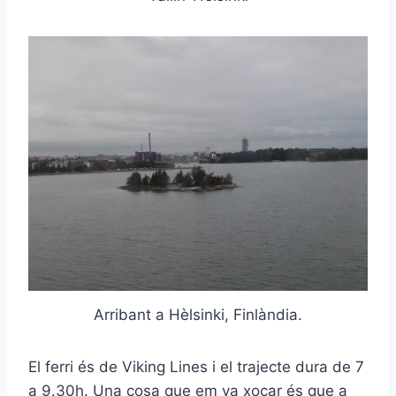
Arribant a Hèlsinki, Finlàndia.
El ferri és de Viking Lines i el trajecte dura de 7
a 9.30h. Una cosa que em va xocar és que a