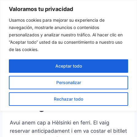
Vés
Valoramos tu privacidad
Tu Rincón del Viajero
al
contingut
Usamos cookies para mejorar su experiencia de
navegación, mostrarle anuncios o contenidos
personalizados y analizar nuestro tráfico. Al hacer clic en
“Aceptar todo” usted da su consentimiento a nuestro uso
ESTÒNIA
|
FINLÀNDIA
de las cookies.
Hèlsinki
Aceptar todo
Per
turincondelviajero
13 novembre, 2018
Personalizar
Hèlsinki (dia 16: dijous,
Rechazar todo
30 d’agost de 2018)
Avui anem cap a Hèlsinki en ferri. El vaig
reservar anticipadament i em va costar el bitllet