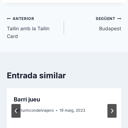
Navegació
ANTERIOR
SEGÜENT
Tallin amb la Tallin
Budapest
d'entrades
Card
Entrada similar
Barri jueu
Per
turincondelviajero
19 maig, 2023