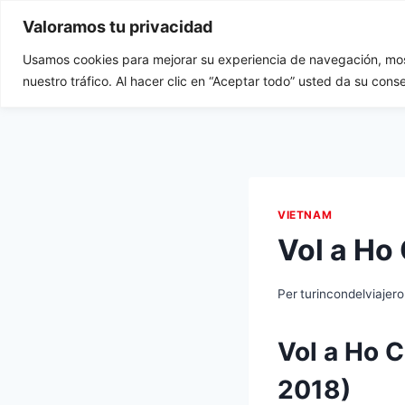
Vés
Valoramos tu privacidad
al
contingut
Usamos cookies para mejorar su experiencia de navegación, most
Tu Rincón del Viajero
nuestro tráfico. Al hacer clic en “Aceptar todo” usted da su cons
VIETNAM
Vol a Ho
Per
turincondelviajero
Vol a Ho Ch
2018)