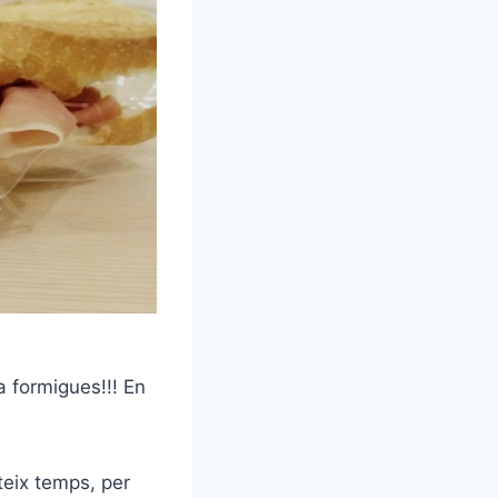
a formigues!!! En
teix temps, per