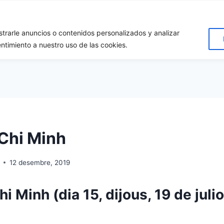
rarle anuncios o contenidos personalizados y analizar
Inici
Destins
Qui som?
Dona’ns suport!!
Conta
entimiento a nuestro uso de las cookies.
 Chi Minh
12 desembre, 2019
i Minh (dia 15, dijous, 19 de julio