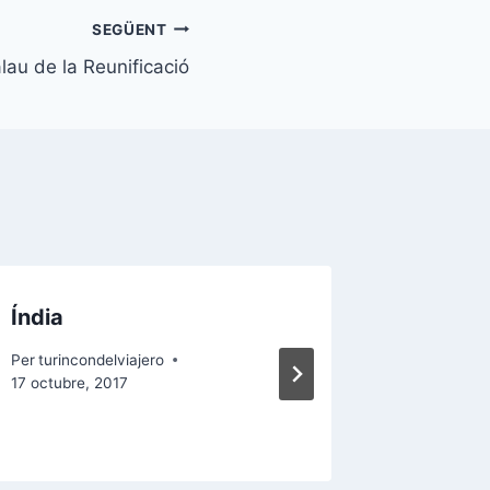
SEGÜENT
lau de la Reunificació
Índia
Bus de 
arribar
Per
turincondelviajero
17 octubre, 2017
Per
turinco
14 setembr