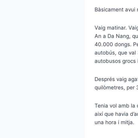
Bàsicament avui m
Vaig matinar. Vai
An a Da Nang, que
40.000 dongs. Per
autobús, que val
autobusos grocs i 
Després vaig agaf
quilòmetres, per
Tenia vol amb la 
així que havia d’a
una hora i mitja.