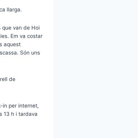
a llarga.
s que van de Hoi
dies. Em va costar
és aquest
escassa. Són uns
rell de
in per internet,
s 13 h i tardava