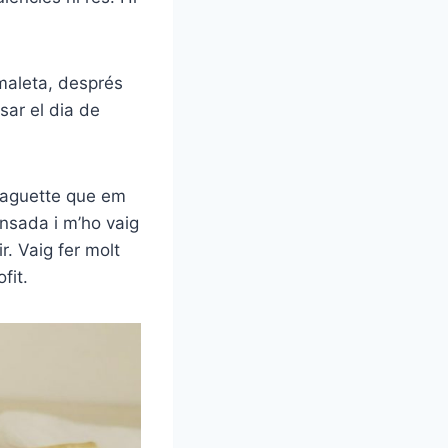
 maleta, després
sar el dia de
 baguette que em
ansada i m’ho vaig
r. Vaig fer molt
fit.