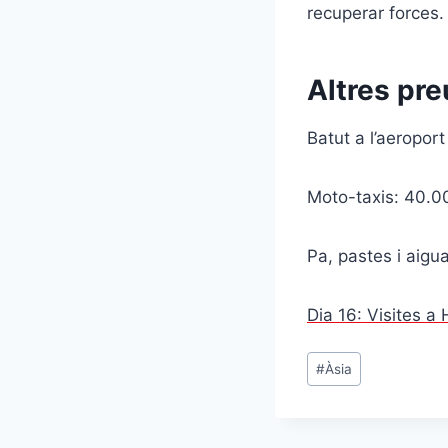
recuperar forces.
Altres pre
Batut a l’aeropo
Moto-taxis: 40.
Pa, pastes i aigu
Dia 16: Visites 
Etiquetes
#
Àsia
d'entrada