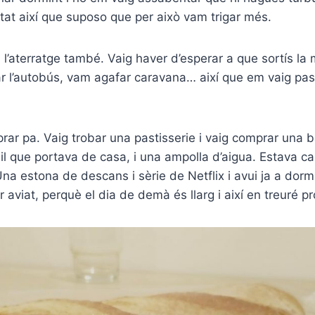
litat així que suposo que per això vam trigar més.
i l’aterratge també. Vaig haver d’esperar a que sortís la
r l’autobús, vam agafar caravana… així que em vaig pas
prar pa. Vaig trobar una pastisserie i vaig comprar una
il que portava de casa, i una ampolla d’aigua. Estava c
Una estona de descans i sèrie de Netflix i avui ja a dormi
 aviat, perquè el dia de demà és llarg i així en treuré pro