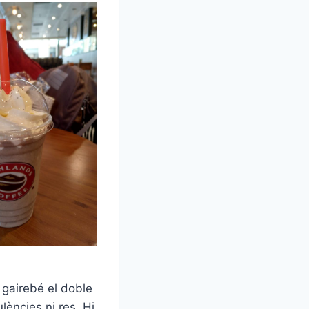
r gairebé el doble
lències ni res. Hi