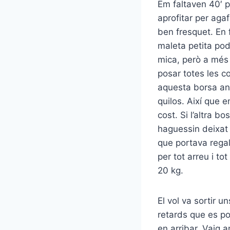
Em faltaven 40′ pe
aprofitar per aga
ben fresquet. En 
maleta petita pod
mica, però a més 
posar totes les c
aquesta borsa an
quilos. Així que 
cost. Si l’altra 
haguessin deixat p
que portava regal
per tot arreu i to
20 kg.
El vol va sortir un
retards que es po
en arribar. Vaig 