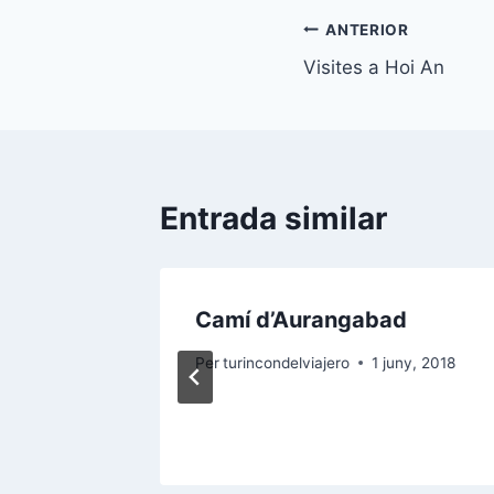
Navegació
ANTERIOR
Visites a Hoi An
d'entrades
Entrada similar
Camí d’Aurangabad
Per
turincondelviajero
1 juny, 2018