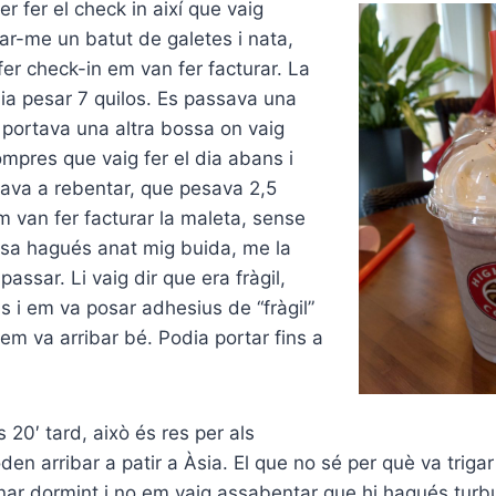
r fer el check in així que vaig
far-me un batut de galetes i nata,
fer check-in em van fer facturar. La
ia pesar 7 quilos. Es passava una
portava una altra bossa on vaig
ompres que vaig fer el dia abans i
ava a rebentar, que pesava 2,5
em van fer facturar la maleta, sense
bossa hagués anat mig buida, me la
assar. Li vaig dir que era fràgil,
s i em va posar adhesius de “fràgil”
t em va arribar bé. Podia portar fins a
s 20′ tard, això és res per als
den arribar a patir a Àsia. El que no sé per què va triga
anar dormint i no em vaig assabentar que hi hagués turbu