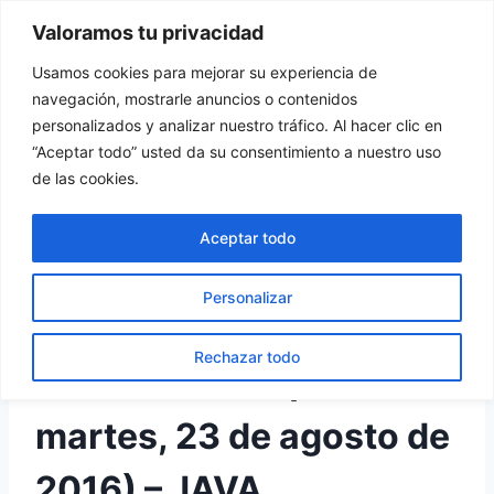
Saltar
Valoramos tu privacidad
Tu Rincón del Viajero
al
contenido
Usamos cookies para mejorar su experiencia de
navegación, mostrarle anuncios o contenidos
personalizados y analizar nuestro tráfico. Al hacer clic en
“Aceptar todo” usted da su consentimiento a nuestro uso
INDONESIA
de las cookies.
Volcán Bromo
Aceptar todo
Por
turincondelviajero
8 diciembre, 2016
Personalizar
Salida del sol en el
Rechazar todo
Volcán Bromo (día 8:
martes, 23 de agosto de
2016) – JAVA