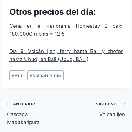
Otros precios del día:
Cena en el Panorama Homestay 2 pax:
180.0000 rupias = 12 €
Día 9: Volcán Ijen, ferry hasta Bali y chofer
hasta Ubud, en Bali (Ubud, BALI)
Etiquetas
#
Asia
#
Grandes Viajes
de
la
entrada:
Navegación
ANTERIOR
SIGUIENTE
Cascada
Volcán Ijen
de
Madakaripura
entradas