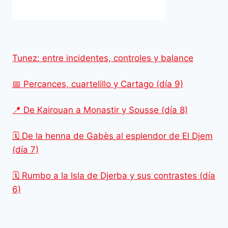
Tunez: entre incidentes, controles y balance
📅 Percances, cuartelillo y Cartago (día 9)
📍 De Kairouan a Monastir y Sousse (día 8)
🗓️ De la henna de Gabès al esplendor de El Djem
(día 7)
🗓️ Rumbo a la Isla de Djerba y sus contrastes (día
6)