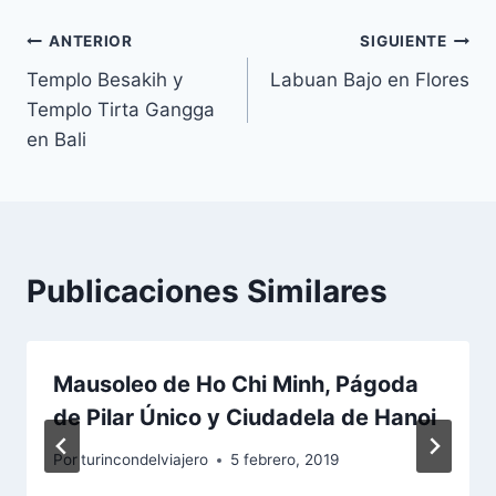
entrada:
Navegación
ANTERIOR
SIGUIENTE
Templo Besakih y
Labuan Bajo en Flores
de
Templo Tirta Gangga
entradas
en Bali
Publicaciones Similares
Mausoleo de Ho Chi Minh, Págoda
de Pilar Único y Ciudadela de Hanoi
Por
turincondelviajero
5 febrero, 2019