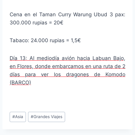
Cena en el Taman Curry Warung Ubud 3 pax:
300.000 rupias = 20€
Tabaco: 24.000 rupias = 1,5€
Día 13: Al mediodía avión hacia Labuan Bajo,
en Flores, donde embarcamos en una ruta de 2
días para ver los dragones de Komodo
(BARCO)
Etiquetas
#
Asia
#
Grandes Viajes
de
la