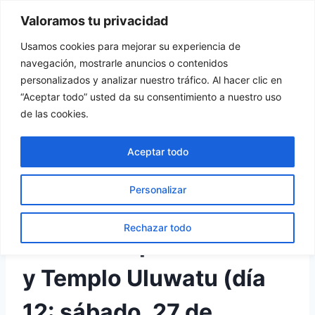
Saltar
Valoramos tu privacidad
Tu Rincón del Viajero
al
contenido
Usamos cookies para mejorar su experiencia de
navegación, mostrarle anuncios o contenidos
personalizados y analizar nuestro tráfico. Al hacer clic en
“Aceptar todo” usted da su consentimiento a nuestro uso
INDONESIA
de las cookies.
Templo Tanah Lot y
Aceptar todo
Templo Uluwatu en Bali
Personalizar
Por
turincondelviajero
11 diciembre, 2016
Rechazar todo
Ubud: Templo Tanah Lot
y Templo Uluwatu (día
12: sábado, 27 de