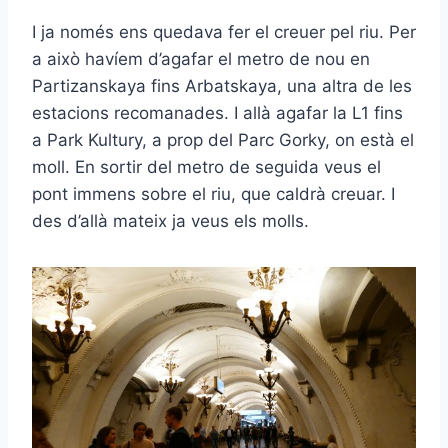
I ja només ens quedava fer el creuer pel riu. Per
a això havíem d’agafar el metro de nou en
Partizanskaya fins Arbatskaya, una altra de les
estacions recomanades. I allà agafar la L1 fins
a Park Kultury, a prop del Parc Gorky, on està el
moll. En sortir del metro de seguida veus el
pont immens sobre el riu, que caldrà creuar. I
des d’allà mateix ja veus els molls.