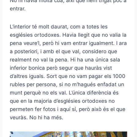
No hi havia molta cua, així que hem trigat poc a
entrar.
L’interior té molt daurat, com a totes les
esglésies ortodoxes. Havia llegit que no valia la
pena veure’l, però hi vam entrar igualment. I ara
a posteriori, i amb el que val, considero que
realment no val la pena. Hi ha una única sala
inferior bonica però segur que hauràs vist
d’altres iguals. Sort que no vam pagar els 1000
rubles per persona, si no m’hagués enfadat un
munt perquè no els val. L’única diferència és
que en la majoria d’esglésies ortodoxes no
permeten fer fotos i aquí sí, però això és el que
veuràs. No hi ha més.