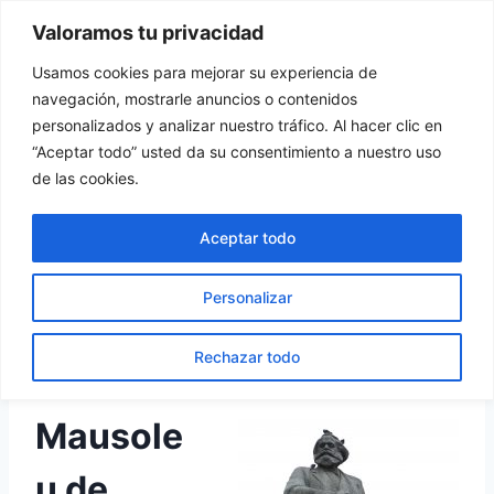
Vés
Valoramos tu privacidad
Tu Rincón del Viajero
al
contingut
Usamos cookies para mejorar su experiencia de
navegación, mostrarle anuncios o contenidos
personalizados y analizar nuestro tráfico. Al hacer clic en
“Aceptar todo” usted da su consentimiento a nuestro uso
RÚSSIA
de las cookies.
Mausoleu de Lenin,
Aceptar todo
Catedral de Sant Basili i
Personalizar
Mercat Izmailovo
Rechazar todo
Per
turincondelviajero
5 octubre, 2018
Mausole
u de