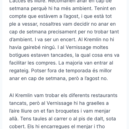
L’accés és lliure. Recomanen anar en cap de
setmana perquè hi ha més ambient. Tenint en
compte que estàvem a l’agost, i que està tot
ple a vessar, nosaltres vam decidir no anar en
cap de setmana precisament per no trobar tant
d’ambient. I va ser un encert. Al Kremlin no hi
havia gairebé ningú. I al Vernissage moltes
botigues estaven tancades, la qual cosa ens va
facilitar les compres. La majoria van entrar al
regateig. Potser fora de temporada és millor
anar en cap de setmana, però a l’agost no.
Al Kremlin vam trobar els diferents restaurants
tancats, però al Vernissage hi ha graelles a
l’aire lliure on et fan broquetes i vam menjar
allà. Tens taules al carrer o al pis de dalt, sota
cobert. Els hi encarregues el menjar i t’ho