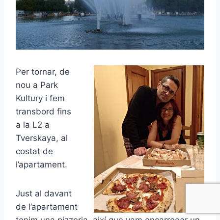
Per tornar, de
nou a Park
Kultury i fem
transbord fins
a la L2 a
Tverskaya, al
costat de
l’apartament.
Just al davant
de l’apartament
tenim una pizzeria, així que vam encarregar un